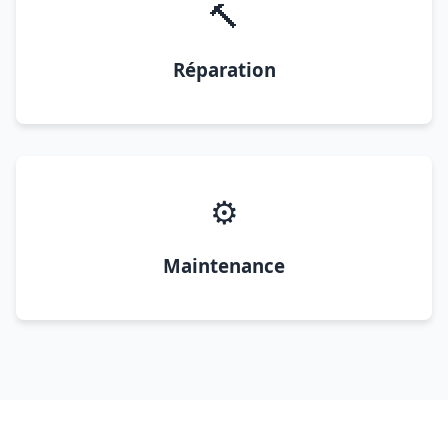
🔨
Réparation
⚙️
Maintenance