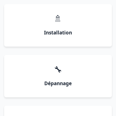
🚿
Installation
🔧
Dépannage