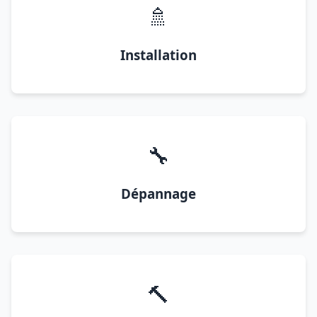
🚿
Installation
🔧
Dépannage
🔨