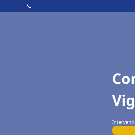
📞
Con
Vig
Interventi