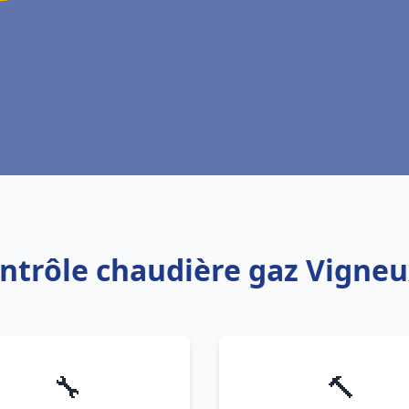
ontrôle chaudière gaz Vigneu
🔧
🔨