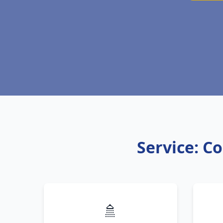
Service: C
🚿