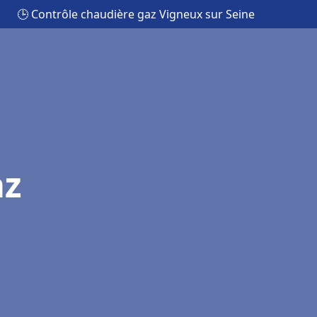
🕒 Contrôle chaudière gaz Vigneux sur Seine
az