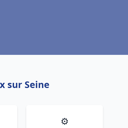
x sur Seine
⚙️