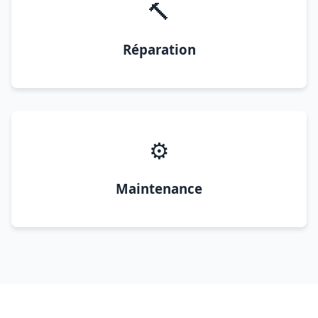
🔨
Réparation
⚙️
Maintenance