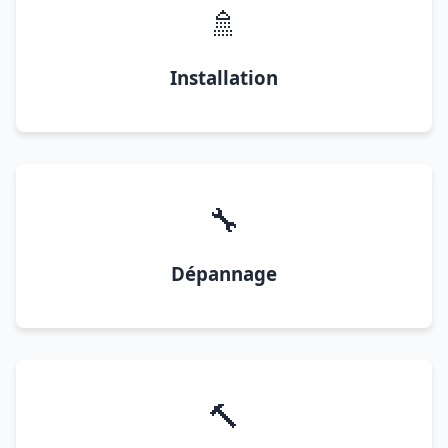
🚿
Installation
🔧
Dépannage
🔨