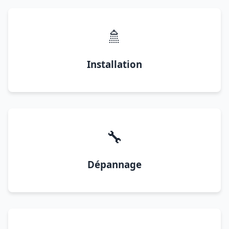
🚿
Installation
🔧
Dépannage