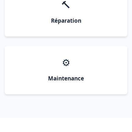
🔨
Réparation
⚙️
Maintenance