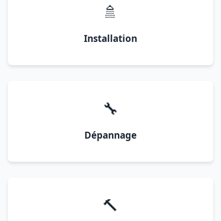
🚿
Installation
🔧
Dépannage
🔨