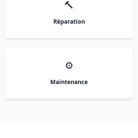
🔨
Réparation
⚙️
Maintenance