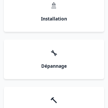
🚿
Installation
🔧
Dépannage
🔨