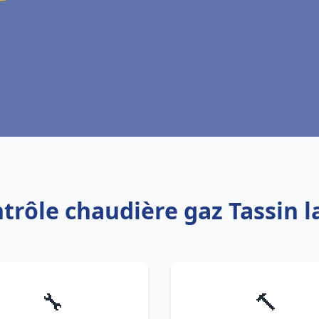
ntrôle chaudière gaz Tassin 
🔧
🔨