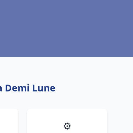
la Demi Lune
⚙️