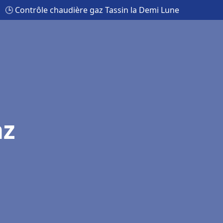
🕒 Contrôle chaudière gaz Tassin la Demi Lune
az