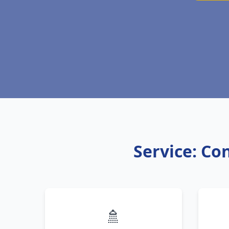
Service: Co
🚿