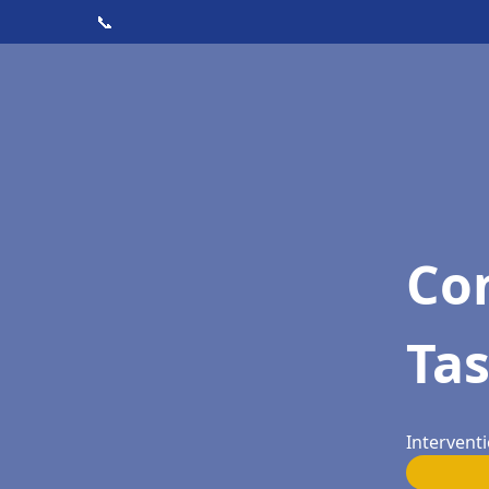
📞
Con
Tas
Interventi