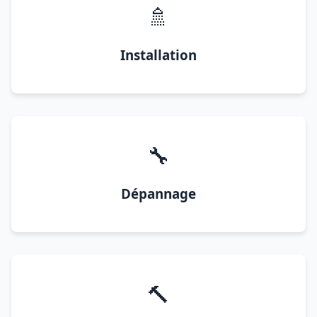
🚿
Installation
🔧
Dépannage
🔨