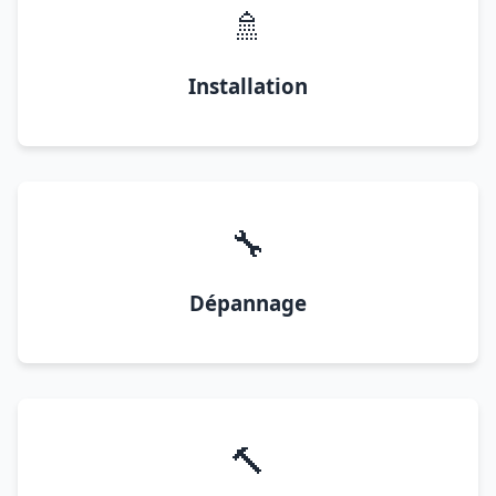
🚿
Installation
🔧
Dépannage
🔨