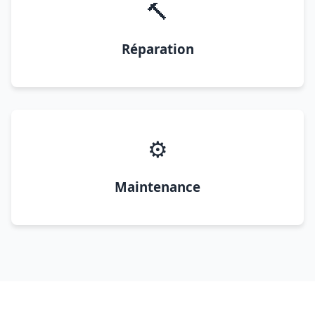
🔨
Réparation
⚙️
Maintenance