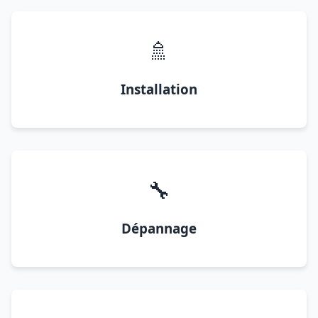
🚿
Installation
🔧
Dépannage