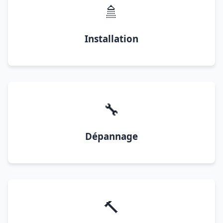
🚿
Installation
🔧
Dépannage
🔨