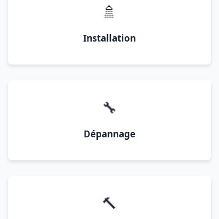
🚿
Installation
🔧
Dépannage
🔨