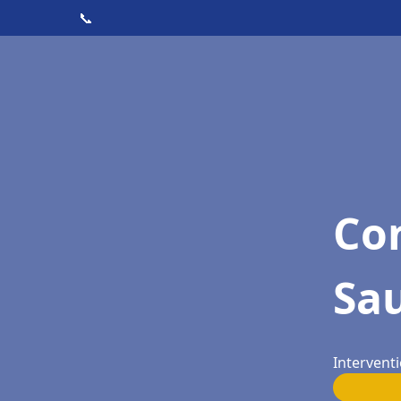
📞
Con
Sa
Intervent