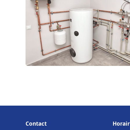
Contact
Horair