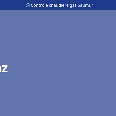
🕒 Contrôle chaudière gaz Saumur
az