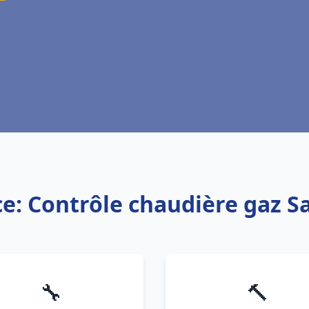
ce: Contrôle chaudière gaz 
🔧
🔨