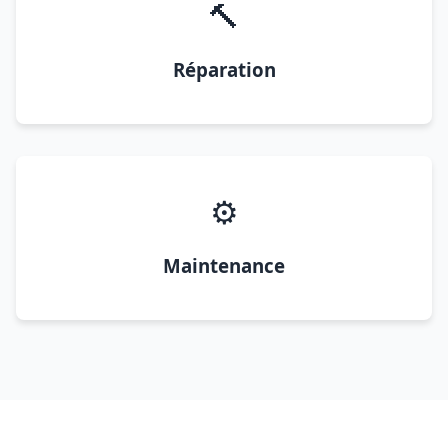
🔨
Réparation
⚙️
Maintenance