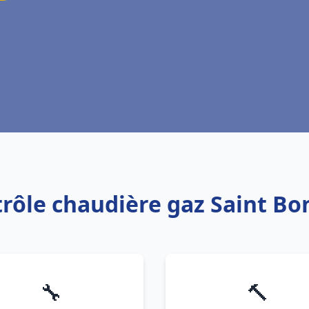
trôle chaudière gaz Saint B
🔧
🔨