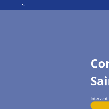
📞
Con
Sa
Intervent