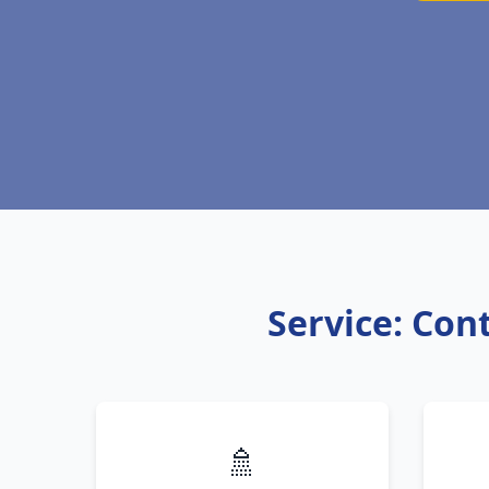
Service: Con
🚿