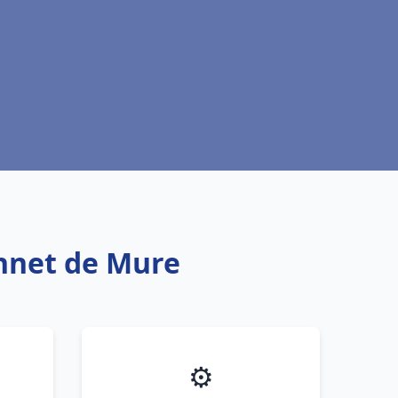
onnet de Mure
⚙️