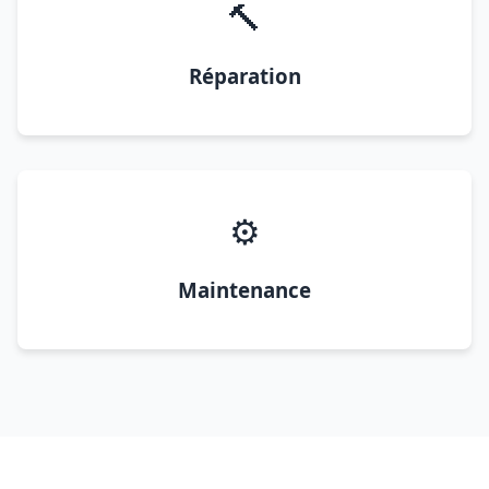
🔨
Réparation
⚙️
Maintenance