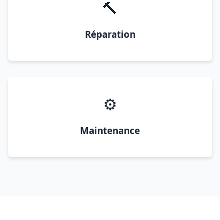
🔨
Réparation
⚙️
Maintenance