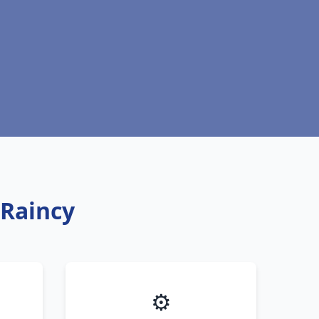
 Raincy
⚙️