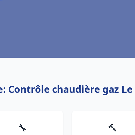
e: Contrôle chaudière gaz Le
🔧
🔨