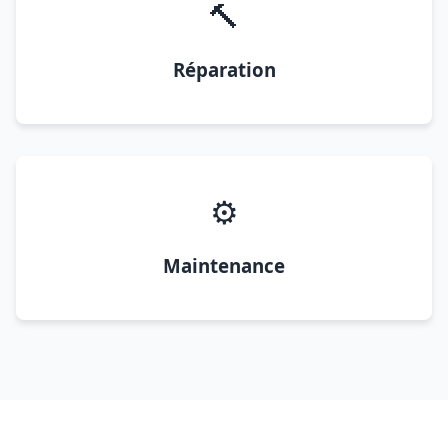
🔨
Réparation
⚙️
Maintenance