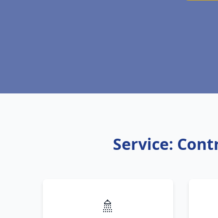
Service: Cont
🚿