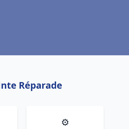
ainte Réparade
⚙️