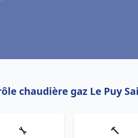
rôle chaudière gaz Le Puy S
🔧
🔨