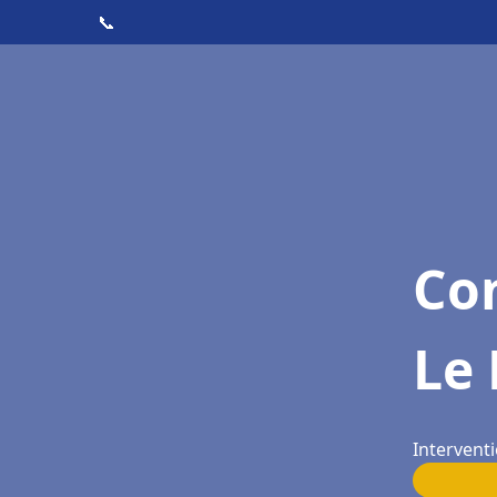
📞
Con
Le
Intervent