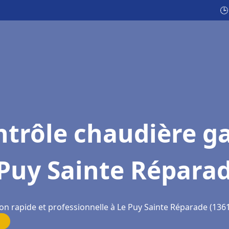
🕒
trôle chaudière g
 Puy Sainte Répara
ion rapide et professionnelle à Le Puy Sainte Réparade (136