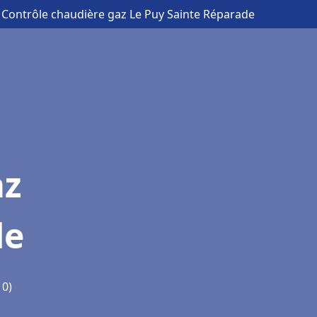
 Contrôle chaudière gaz Le Puy Sainte Réparade
az
de
10)