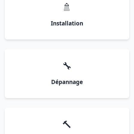
🚿
Installation
🔧
Dépannage
🔨