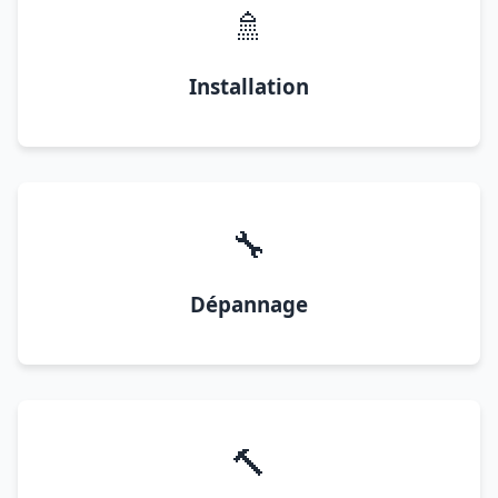
🚿
Installation
🔧
Dépannage
🔨