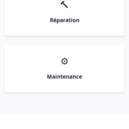
🔨
Réparation
⚙️
Maintenance