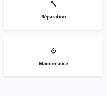
🔨
Réparation
⚙️
Maintenance