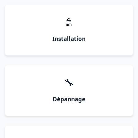
🚿
Installation
🔧
Dépannage