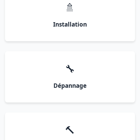
🚿
Installation
🔧
Dépannage
🔨