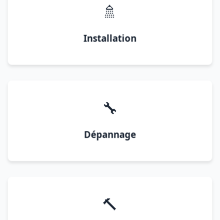
🚿
Installation
🔧
Dépannage
🔨