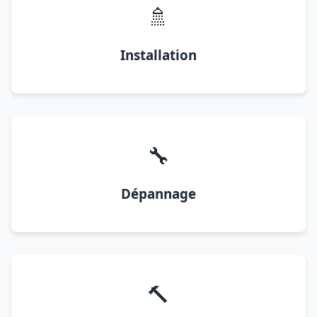
🚿
Installation
🔧
Dépannage
🔨