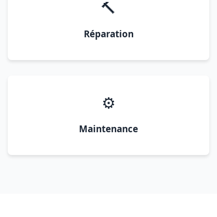
🔨
Réparation
⚙️
Maintenance