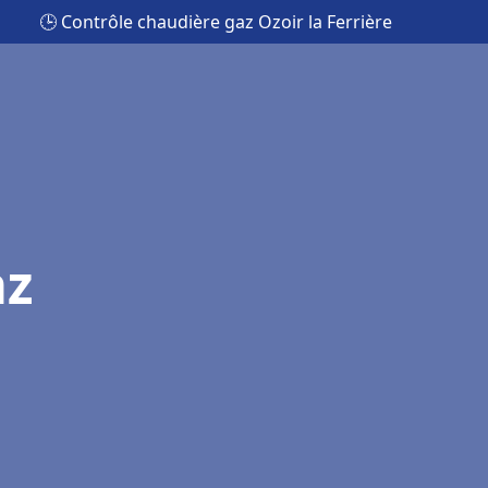
🕒 Contrôle chaudière gaz Ozoir la Ferrière
az