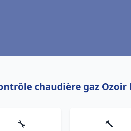
ontrôle chaudière gaz Ozoir 
🔧
🔨