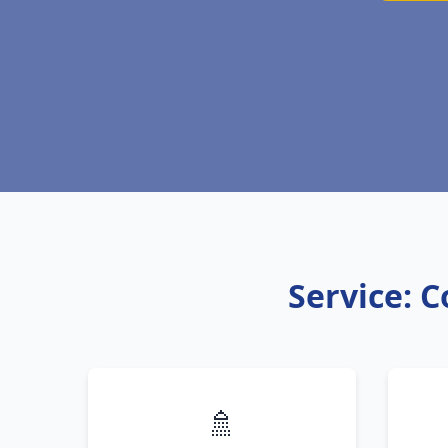
Service: C
🚿