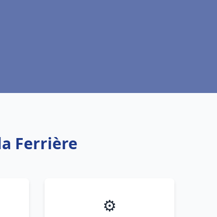
la Ferrière
⚙️