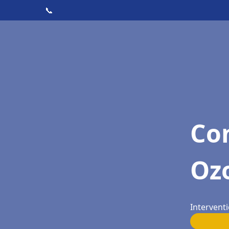
📞
Con
Ozo
Interventi