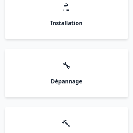
🚿
Installation
🔧
Dépannage
🔨