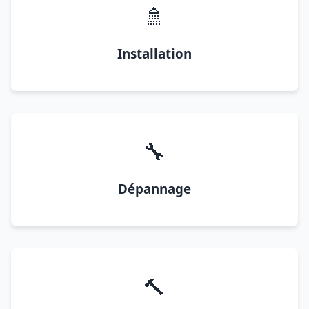
🚿
Installation
🔧
Dépannage
🔨