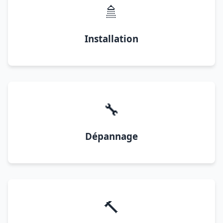
🚿
Installation
🔧
Dépannage
🔨