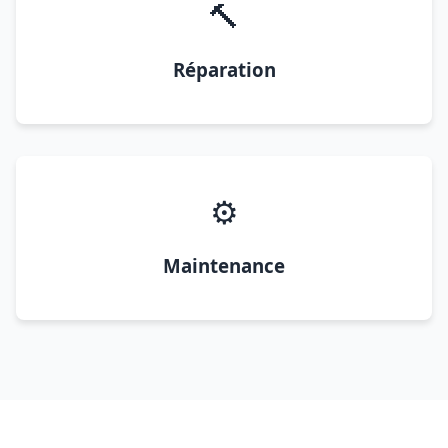
🔨
Réparation
⚙️
Maintenance