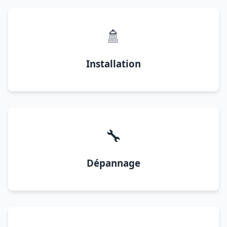
🚿
Installation
🔧
Dépannage