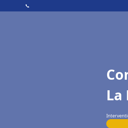
📞
Con
La
Intervent