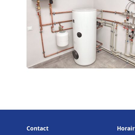
Contact
Horair