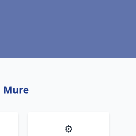
a Mure
⚙️