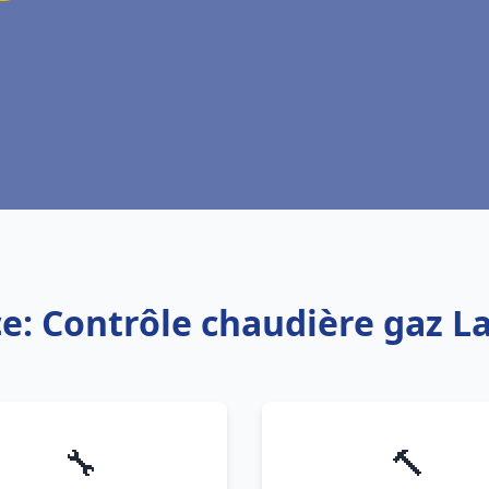
ce: Contrôle chaudière gaz L
🔧
🔨