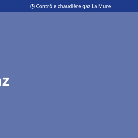
🕒 Contrôle chaudière gaz La Mure
az