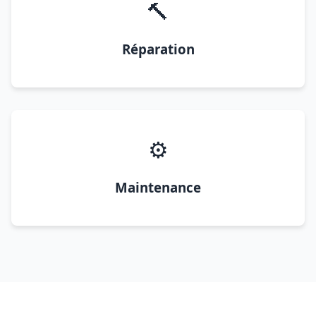
🔨
Réparation
⚙️
Maintenance