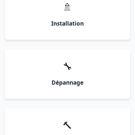
🚿
Installation
🔧
Dépannage
🔨