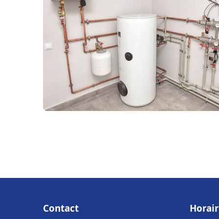
Contact
Horair