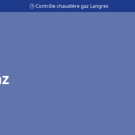
🕒 Contrôle chaudière gaz Langres
az