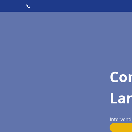
📞
Con
La
Interventi