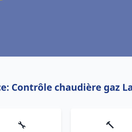
ce: Contrôle chaudière gaz L
🔧
🔨