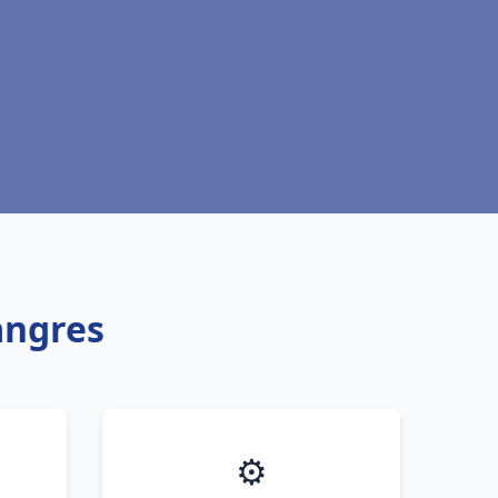
angres
⚙️