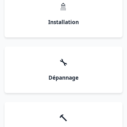
🚿
Installation
🔧
Dépannage
🔨