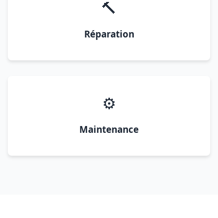
🔨
Réparation
⚙️
Maintenance