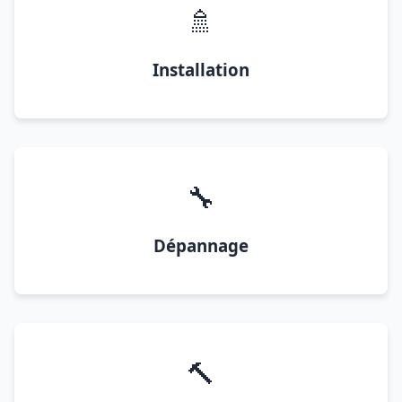
🚿
Installation
🔧
Dépannage
🔨