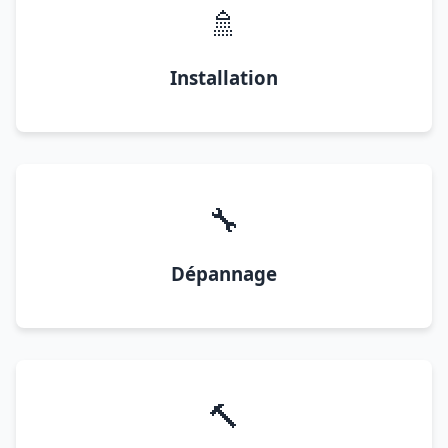
🚿
Installation
🔧
Dépannage
🔨