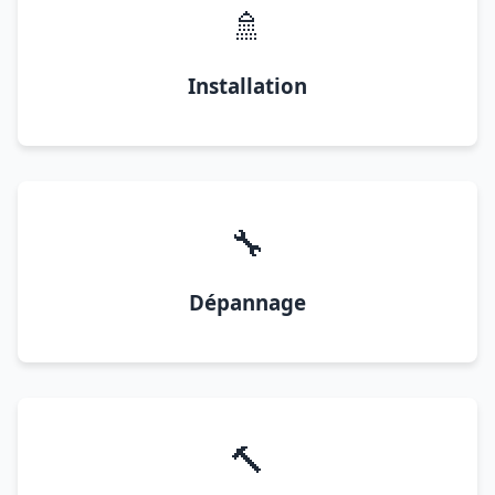
🚿
Installation
🔧
Dépannage
🔨