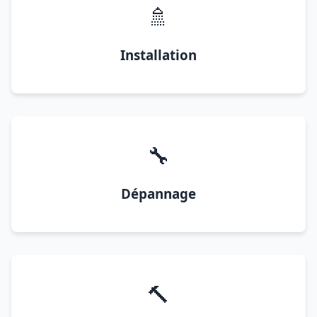
🚿
Installation
🔧
Dépannage
🔨