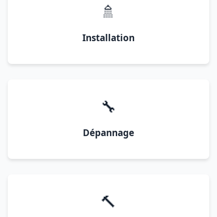
🚿
Installation
🔧
Dépannage
🔨