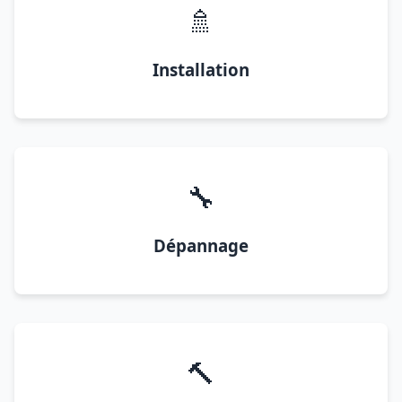
🚿
Installation
🔧
Dépannage
🔨