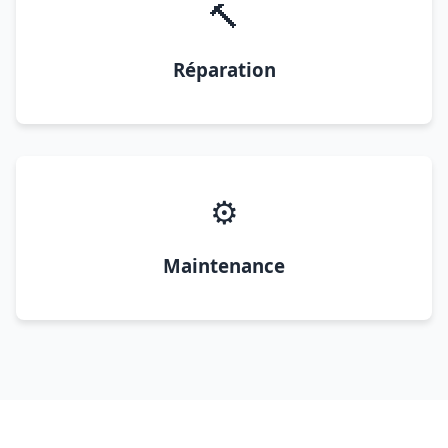
🔨
Réparation
⚙️
Maintenance