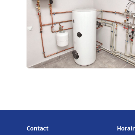
Contact
Horair