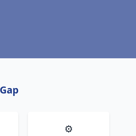
 Gap
⚙️