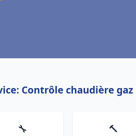
vice: Contrôle chaudière gaz
🔧
🔨