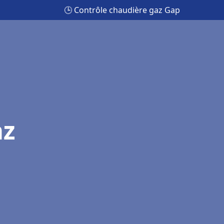
🕒 Contrôle chaudière gaz Gap
az