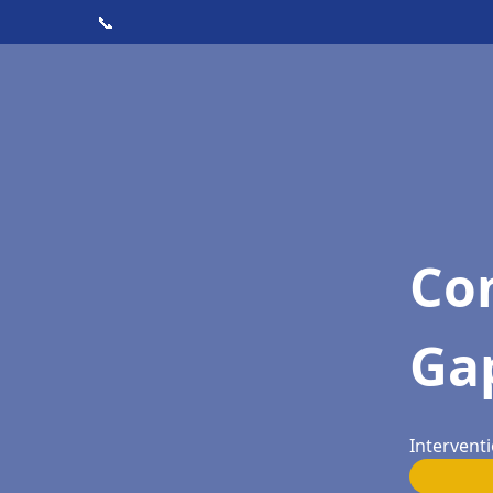
📞
Con
Ga
Interventi